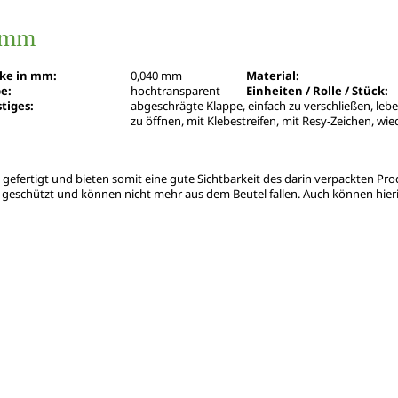
0 mm
rke in mm:
0,040 mm
Material:
e:
hochtransparent
Einheiten / Rolle / Stück:
tiges:
abgeschrägte Klappe, einfach zu verschließen, lebe
zu öffnen, mit Klebestreifen, mit Resy-Zeichen, wi
efertigt und bieten somit eine gute Sichtbarkeit des darin verpackten Pro
ut geschützt und können nicht mehr aus dem Beutel fallen. Auch können hie