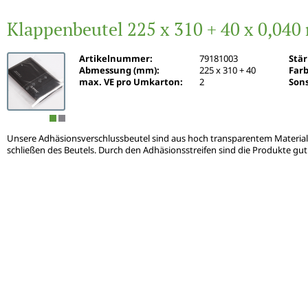
Klappenbeutel 225 x 310 + 40 x 0,04
Artikelnummer:
79181003
Stä
Abmessung (mm):
225 x 310 + 40
Farb
max. VE pro Umkarton:
2
Sons
Unsere Adhäsionsverschlussbeutel sind aus hoch transparentem Material g
schließen des Beutels. Durch den Adhäsionsstreifen sind die Produkte g