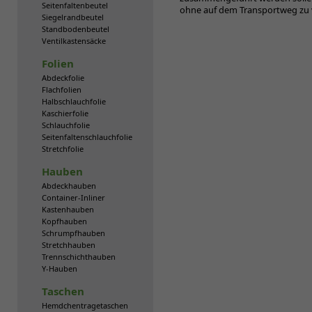
Seitenfaltenbeutel
ohne auf dem Transportweg zu 
Siegelrandbeutel
Standbodenbeutel
Ventilkastensäcke
Folien
Abdeckfolie
Flachfolien
Halbschlauchfolie
Kaschierfolie
Schlauchfolie
Seitenfaltenschlauchfolie
Stretchfolie
Hauben
Abdeckhauben
Container-Inliner
Kastenhauben
Kopfhauben
Schrumpfhauben
Stretchhauben
Trennschichthauben
Y-Hauben
Taschen
Hemdchentragetaschen