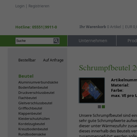
Login
|
Registrieren
Hotline: 05551|9911-0
Ihr Warenkorb
0 Artikel | EUR 0,
Unternehmen
Prod
Bestellbar
Auf Anfrage
Schrumpfbeutel 2
Beutel
Artikelnumm
Aluminiumverbundsäcke
Material:
Bodenfaltenbeutel
Farbe:
Druckverschlussbeutel
max. VE pro
Flachbeutel
Gleitverschlussbeutel
Grifflochbeutel
Klappenbeutel
Unsere Schrumpfbeutel sind ei
Kleiderschutzhüllen
sehr gute Schrumpfwerte aufwei
Kordelzugbeutel
dieser unter Wärmezufuhr zusam
Kreuzbodenbeutel
dieses innerhalb des Beutels v
Rundbodensäcke
zusammengeführt werden sollen.