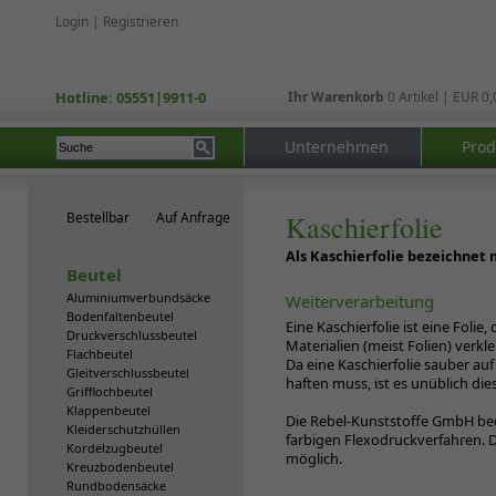
Login
|
Registrieren
Hotline: 05551|9911-0
Ihr Warenkorb
0 Artikel | EUR 0,
Unternehmen
Prod
Bestellbar
Auf Anfrage
Kaschierfolie
Als Kaschierfolie bezeichnet 
Beutel
Aluminiumverbundsäcke
Weiterverarbeitung
Bodenfaltenbeutel
Eine Kaschierfolie ist eine Foli
Druckverschlussbeutel
Materialien (meist Folien) verkle
Flachbeutel
Da eine Kaschierfolie sauber au
Gleitverschlussbeutel
haften muss, ist es unüblich dies
Grifflochbeutel
Klappenbeutel
Die Rebel-Kunststoffe GmbH bedr
Kleiderschutzhüllen
farbigen Flexodruckverfahren. Dr
Kordelzugbeutel
möglich.
Kreuzbodenbeutel
Rundbodensäcke