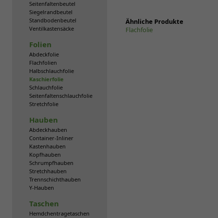
Seitenfaltenbeutel
Siegelrandbeutel
Standbodenbeutel
Ähnliche Produkte
Ventilkastensäcke
Flachfolie
Folien
Abdeckfolie
Flachfolien
Halbschlauchfolie
Kaschierfolie
Schlauchfolie
Seitenfaltenschlauchfolie
Stretchfolie
Hauben
Abdeckhauben
Container-Inliner
Kastenhauben
Kopfhauben
Schrumpfhauben
Stretchhauben
Trennschichthauben
Y-Hauben
Taschen
Hemdchentragetaschen