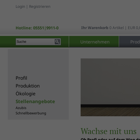
Login
|
Registrieren
Hotline: 05551|9911-0
Ihr Warenkorb
0 Artikel | EUR 0,
Unternehmen
Prod
Profil
Produktion
Ökologie
Stellenangebote
Azubis
Schnellbewerbung
Wachse mit uns
Ob Profi oder auf dem Weg do